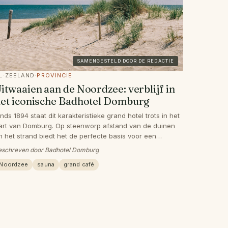
SAMENGESTELD DOOR DE REDACTIE
L
·
ZEELAND
·
PROVINCIE
itwaaien aan de Noordzee: verblijf in
et iconische Badhotel Domburg
inds 1894 staat dit karakteristieke grand hotel trots in het
art van Domburg. Op steenworp afstand van de duinen
n het strand biedt het de perfecte basis voor een
nvergetelijk weekendje Zeeland.
eschreven door Badhotel Domburg
Noordzee
sauna
grand café