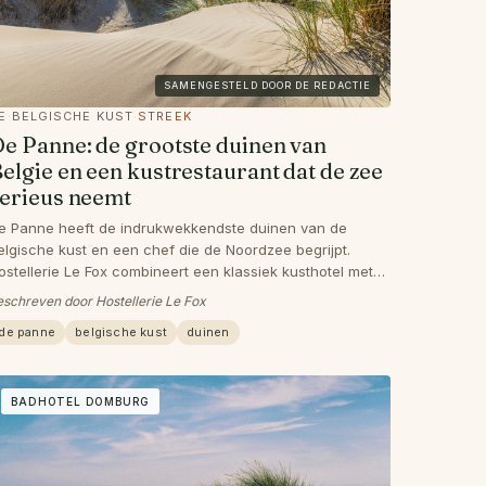
SAMENGESTELD DOOR DE REDACTIE
E
·
BELGISCHE KUST
·
STREEK
e Panne: de grootste duinen van
elgie en een kustrestaurant dat de zee
erieus neemt
e Panne heeft de indrukwekkendste duinen van de
elgische kust en een chef die de Noordzee begrijpt.
ostellerie Le Fox combineert een klassiek kusthotel met
erieuze gastronomie.
eschreven door Hostellerie Le Fox
de panne
belgische kust
duinen
BADHOTEL DOMBURG