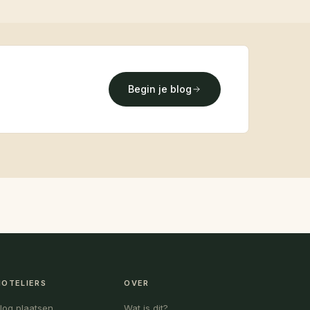
Begin je blog
HOTELIERS
OVER
blog plaatsen
Wat is dit?