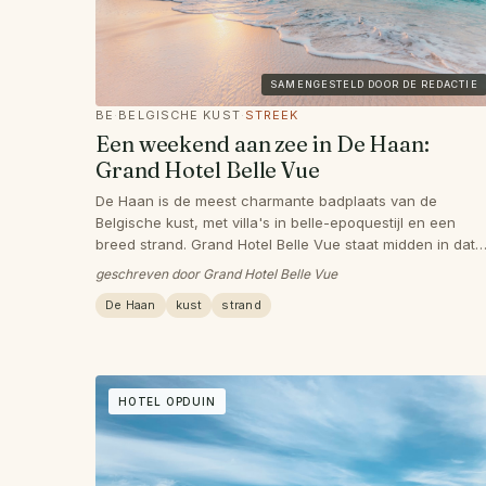
SAMENGESTELD DOOR DE REDACTIE
BE
·
BELGISCHE KUST
·
STREEK
Een weekend aan zee in De Haan:
Grand Hotel Belle Vue
De Haan is de meest charmante badplaats van de
Belgische kust, met villa's in belle-epoquestijl en een
breed strand. Grand Hotel Belle Vue staat midden in dat
plaatje, op een paar minuten van de zee. Uitwaaien,
geschreven door Grand Hotel Belle Vue
fietsen en 's avonds verse vis.
De Haan
kust
strand
HOTEL OPDUIN