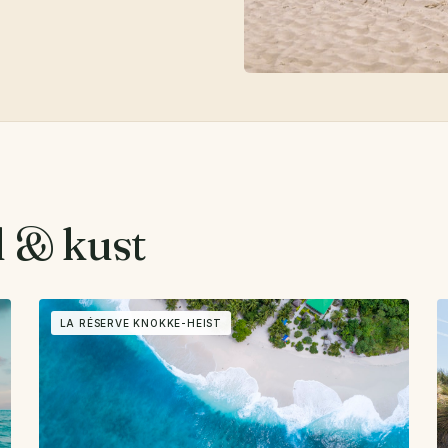
d & kust
LA RÉSERVE KNOKKE-HEIST