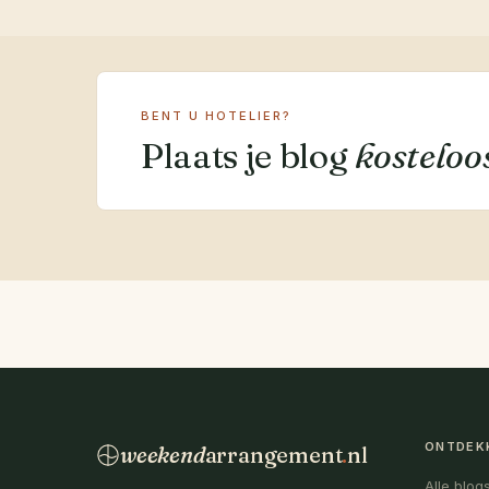
BENT U HOTELIER?
Plaats je blog
kosteloo
ONTDEK
weekend
arrangement
.
nl
Alle blog