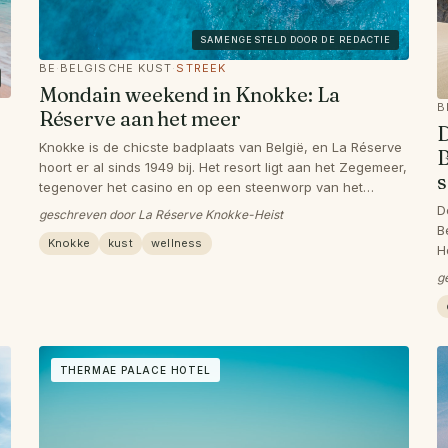
SAMENGESTELD DOOR DE REDACTIE
BE
·
BELGISCHE KUST
·
STREEK
Mondain weekend in Knokke: La
B
Réserve aan het meer
D
Knokke is de chicste badplaats van België, en La Réserve
B
hoort er al sinds 1949 bij. Het resort ligt aan het Zegemeer,
s
tegenover het casino en op een steenworp van het
strand. Een weekend van wellness, fijne tafels en lange
D
geschreven door La Réserve Knokke-Heist
strandwandelingen.
B
Knokke
kust
wellness
H
s
g
THERMAE PALACE HOTEL