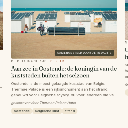
N
U
SAMENGESTELD DOOR DE REDACTIE
h
BE
·
BELGISCHE KUST
·
STREEK
S
Aan zee in Oostende: de koningin van de
h
kuststeden buiten het seizoen
e
o
Oostende is de meest gelaagde kuststad van Belgie.
g
Thermae Palace is een rijksmonument aan het strand:
gebouwd voor Belgische royalty, nu voor iedereen die van
stijl, zee en rust houdt.
geschreven door Thermae Palace Hotel
oostende
belgische kust
strand