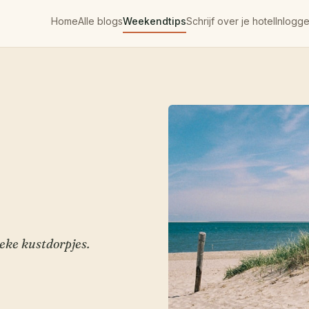
Home
Alle blogs
Weekendtips
Schrijf over je hotel
Inlogg
eke kustdorpjes.