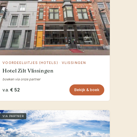
VOORDEELUITJES (HOTELS) · VLISSINGEN
Hotel Zilt Vlissingen
boeken via onze partner
v.a.
€ 52
Bekijk & boek
VIA PARTNER