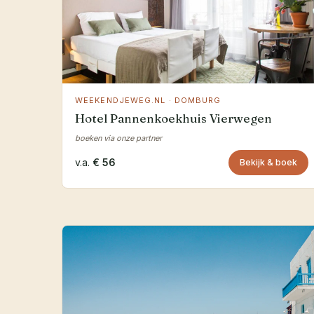
WEEKENDJEWEG.NL · DOMBURG
Hotel Pannenkoekhuis Vierwegen
boeken via onze partner
v.a.
€ 56
Bekijk & boek