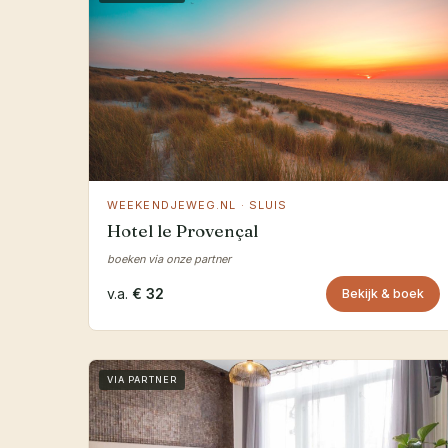
WEEKENDJEWEG.NL · SLUIS
Hotel le Provençal
boeken via onze partner
v.a.
€ 32
Bekijk & boek
VIA PARTNER