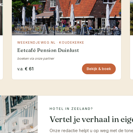
WEEKENDJEWEG.NL · KOUDEKERKE
Eetcafé Pension Duinlust
boeken via onze partner
v.a.
€ 61
Bekijk & boek
HOTEL IN ZEELAND?
Vertel je verhaal in e
Onze redactie helpt u op weg met de tone-