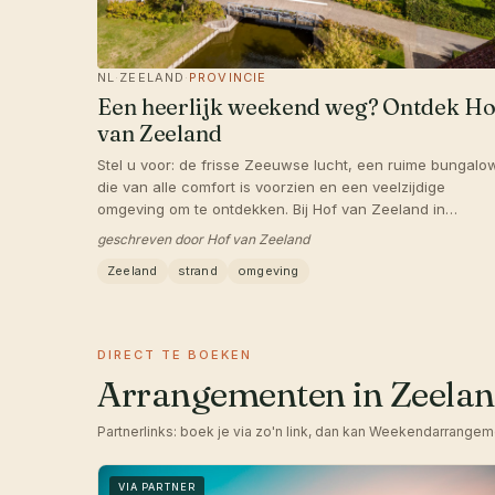
NL
·
ZEELAND
·
PROVINCIE
Een heerlijk weekend weg? Ontdek Ho
van Zeeland
Stel u voor: de frisse Zeeuwse lucht, een ruime bungalo
die van alle comfort is voorzien en een veelzijdige
omgeving om te ontdekken. Bij Hof van Zeeland in
Heinkenszand is dat precies wat u kunt verwachten. Of 
geschreven door Hof van Zeeland
nu komt om te ontspannen of juist eropuit wilt, hier vindt 
Zeeland
strand
omgeving
voor ieder wat wils.
DIRECT TE BOEKEN
Arrangementen in Zeela
Partnerlinks: boek je via zo'n link, dan kan Weekendarrangem
VIA PARTNER