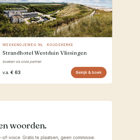
WEEKENDJEWEG.NL · KOUDEKERKE
Strandhotel Westduin Vlissingen
boeken via onze partner
v.a.
€ 63
Bekijk & boek
igen woorden.
of-voice. Gratis te plaatsen, geen commissie.