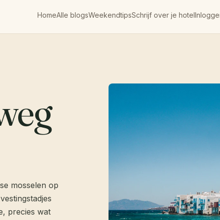
Home
Alle blogs
Weekendtips
Schrijf over je hotel
Inlogge
weg
erse mosselen op
 vestingstadjes
e, precies wat