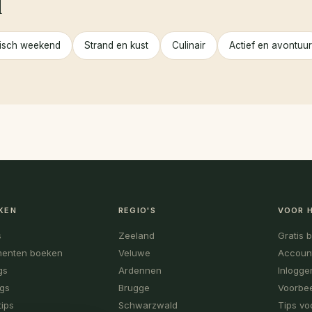
l
isch weekend
Strand en kust
Culinair
Actief en avontuur
KEN
REGIO'S
VOOR 
s
Zeeland
Gratis 
menten boeken
Veluwe
Accoun
gs
Ardennen
Inlogge
ogs
Brugge
Voorbee
tips
Schwarzwald
Tips vo