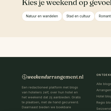
Kies je weekend op gevoe
Natuur en wandelen
Stad en cultuur
Romant
ONTDEK
weekend
arrangement
.
nl
Alle blog
Een redactioneel platform met blogs
Arrange
van hoteliers zelf, over hun hotel en
Hotel blo
het weekend dat zij aanbieden. Gratis
te plaatsen, met de hand gecureerd.
Regio bl
Daarnaast bieden we boekbare
Seizoens