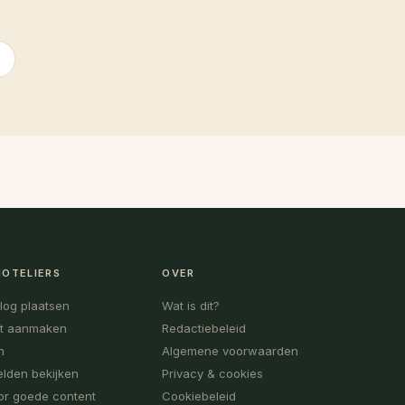
HOTELIERS
OVER
blog plaatsen
Wat is dit?
t aanmaken
Redactiebeleid
n
Algemene voorwaarden
lden bekijken
Privacy & cookies
or goede content
Cookiebeleid