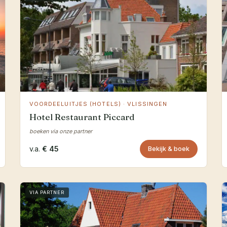
VOORDEELUITJES (HOTELS) · VLISSINGEN
Hotel Restaurant Piccard
boeken via onze partner
v.a.
€ 45
Bekijk & boek
VIA PARTNER