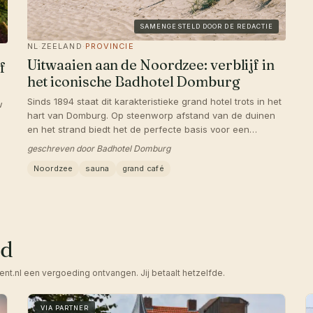
SAMENGESTELD DOOR DE REDACTIE
NL
·
ZEELAND
·
PROVINCIE
Uitwaaien aan de Noordzee: verblijf in
f
het iconische Badhotel Domburg
Sinds 1894 staat dit karakteristieke grand hotel trots in het
w
hart van Domburg. Op steenworp afstand van de duinen
en het strand biedt het de perfecte basis voor een
onvergetelijk weekendje Zeeland.
u
geschreven door Badhotel Domburg
u
Noordzee
sauna
grand café
nd
ent.nl een vergoeding ontvangen. Jij betaalt hetzelfde.
VIA PARTNER