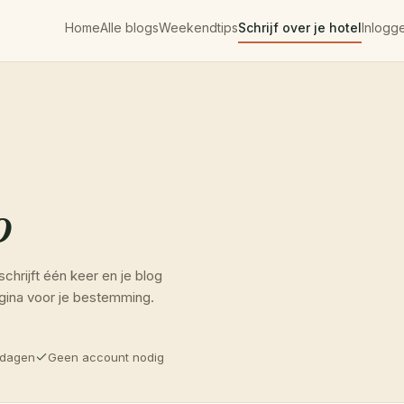
Home
Alle blogs
Weekendtips
Schrijf over je hotel
Inlogg
o
rijft één keer en je blog
pagina voor je bestemming.
kdagen
Geen account nodig