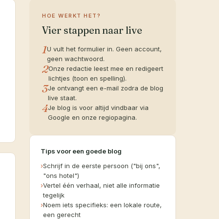
HOE WERKT HET?
Vier stappen naar live
1
U vult het formulier in. Geen account,
geen wachtwoord.
2
Onze redactie leest mee en redigeert
lichtjes (toon en spelling).
3
Je ontvangt een e-mail zodra de blog
live staat.
4
Je blog is voor altijd vindbaar via
Google en onze regiopagina.
Tips voor een goede blog
›
Schrijf in de eerste persoon ("bij ons",
"ons hotel")
›
Vertel één verhaal, niet alle informatie
tegelijk
›
Noem iets specifieks: een lokale route,
een gerecht