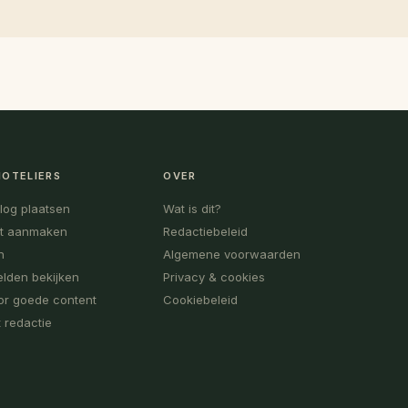
HOTELIERS
OVER
blog plaatsen
Wat is dit?
t aanmaken
Redactiebeleid
n
Algemene voorwaarden
lden bekijken
Privacy & cookies
or goede content
Cookiebeleid
 redactie