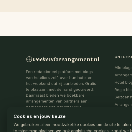
ONTDEK
weekend
arrangement
.
nl
Alle blog
Een redactioneel platform met blogs
Arrange
van hoteliers zelf, over hun hotel en
Hotel blo
het weekend dat zij aanbieden. Gratis
te plaatsen, met de hand gecureerd.
Regio bl
Daarnaast bieden we boekbare
Seizoens
arrangementen van partners aan,
Arrange
herkenbaar aan het label "Via
partner".
Cookies en jouw keuze
Onderdeel van
De Webmakelaar
We gebruiken alleen noodzakelijke cookies om de site te late
toestemming plaatsen we ook analytische cookies, zodat we 
KvK: 78173019