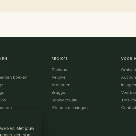
KEN
REGIO'S
VOOR 
s
Zeeland
Gratis 
menten boeken
Veluwe
Accoun
gs
Ardennen
Inlogge
ogs
Brugge
Voorbee
tips
Schwarzwald
Tips vo
menten
Alle bestemmingen
Contact
n werken. Met jouw
kunnen zien hoe