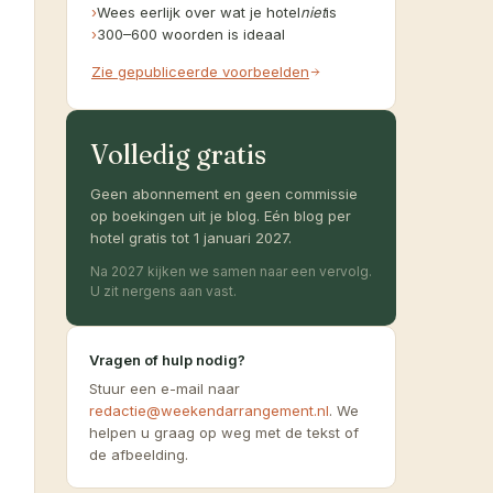
›
Wees eerlijk over wat je hotel
niet
is
›
300–600 woorden is ideaal
Zie gepubliceerde voorbeelden
Volledig gratis
Geen abonnement en geen commissie
op boekingen uit je blog. Eén blog per
hotel gratis tot 1 januari 2027.
Na 2027 kijken we samen naar een vervolg.
U zit nergens aan vast.
Vragen of hulp nodig?
Stuur een e-mail naar
redactie@weekendarrangement.nl
. We
helpen u graag op weg met de tekst of
de afbeelding.