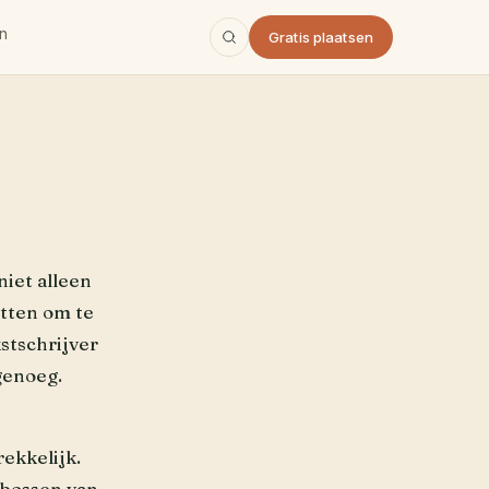
n
Gratis plaatsen
iet alleen
etten om te
kstschrijver
genoeg.
rekkelijk.
 bossen van