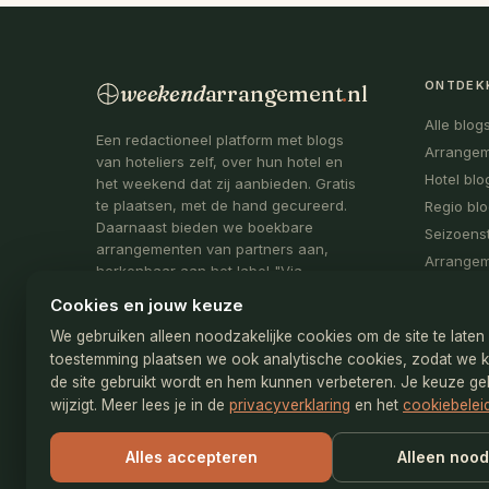
ONTDEK
weekend
arrangement
.
nl
Alle blog
Een redactioneel platform met blogs
Arrange
van hoteliers zelf, over hun hotel en
Hotel blo
het weekend dat zij aanbieden. Gratis
te plaatsen, met de hand gecureerd.
Regio bl
Daarnaast bieden we boekbare
Seizoens
arrangementen van partners aan,
Arrange
herkenbaar aan het label "Via
partner".
Cookies en jouw keuze
Onderdeel van
De Webmakelaar
We gebruiken alleen noodzakelijke cookies om de site te late
toestemming plaatsen we ook analytische cookies, zodat we 
KvK: 78173019
de site gebruikt wordt en hem kunnen verbeteren. Je keuze gel
info@weekendarrangement.nl
wijzigt. Meer lees je in de
privacyverklaring
en het
cookiebelei
Alles accepteren
Alleen nood