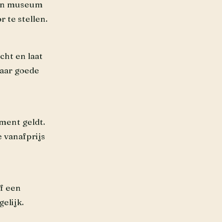
een museum
 te stellen.
cht en laat
paar goede
ment geldt.
 vanafprijs
of een
elijk.