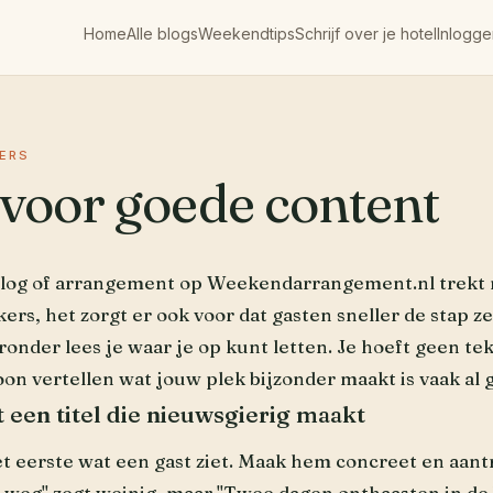
Home
Alle blogs
Weekendtips
Schrijf over je hotel
Inlogge
ERS
 voor goede content
log of arrangement op Weekendarrangement.nl trekt n
rs, het zorgt er ook voor dat gasten sneller de stap z
onder lees je waar je op kunt letten. Je hoeft geen te
oon vertellen wat jouw plek bijzonder maakt is vaak al 
 een titel die nieuwsgierig maakt
het eerste wat een gast ziet. Maak hem concreet en aant
weg" zegt weinig, maar "Twee dagen onthaasten in de