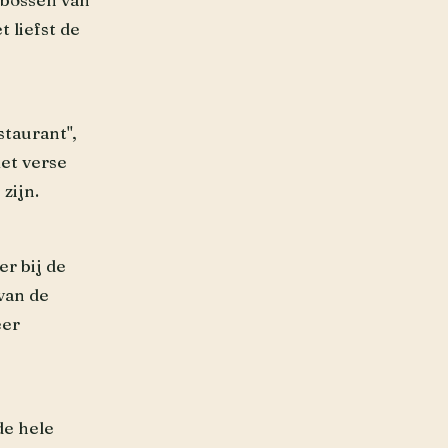
 liefst de
staurant",
et verse
zijn.
er bij de
 van de
eer
de hele