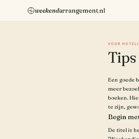
weekend
arrangement
.
nl
VOOR HOTELI
Tips
Een goede b
meer bezoeke
boeken. Hier
te zijn, gew
Begin met
De titel is 
"Weekendje 