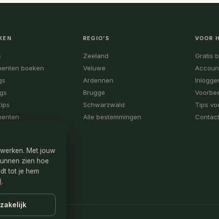
KEN
REGIO'S
VOOR 
s
Zeeland
Gratis 
menten boeken
Veluwe
Accoun
gs
Ardennen
Inlogge
ogs
Brugge
Voorbee
tips
Schwarzwald
Tips vo
menten
Alle bestemmingen
Contact
n werken. Met jouw
kunnen zien hoe
dt tot je hem
d
.
zakelijk