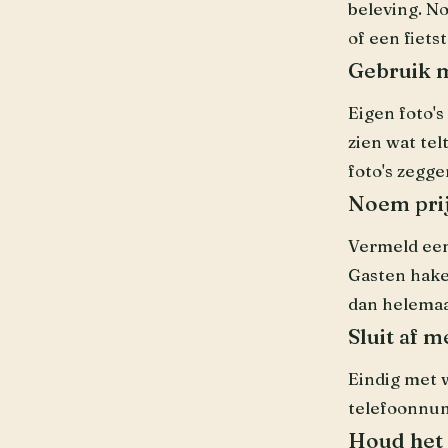
beleving. N
of een fiets
Gebruik m
Eigen foto's
zien wat tel
foto's zegge
Noem prij
Vermeld een
Gasten haken
dan helemaa
Sluit af 
Eindig met w
telefoonnum
Houd het 