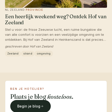
NL
·
ZEELAND
·
PROVINCIE
Een heerlijk weekend weg? Ontdek Hof van
Zeeland
Stel u voor: de frisse Zeeuwse lucht, een ruime bungalow die
van alle comfort is voorzien en een veelzijdige omgeving om te
ontdekken. Bij Hof van Zeeland in Heinkenszand is dat precies
wat u kunt verwachten. Of u nu komt om te ontspannen of juist
geschreven door Hof van Zeeland
eropuit wilt, hier vindt u voor ieder wat wils.
Zeeland
strand
omgeving
BEN JE HOTELIER?
Plaats je blog
kosteloos
.
Begin je blog