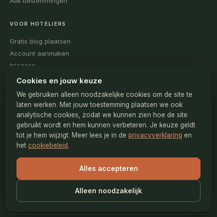
Alle bestemmingen
VOOR HOTELIERS
Gratis blog plaatsen
Account aanmaken
Inloggen
Voorbeelden bekijken
Cookies en jouw keuze
Tips voor goede content
We gebruiken alleen noodzakelijke cookies om de site te
Contact redactie
laten werken. Met jouw toestemming plaatsen we ook
analytische cookies, zodat we kunnen zien hoe de site
gebruikt wordt en hem kunnen verbeteren. Je keuze geldt
OVER
tot je hem wijzigt. Meer lees je in de
privacyverklaring
en
Wat is dit?
het
cookiebeleid
.
Redactiebeleid
Algemene voorwaarden
Alles accepteren
Privacy & cookies
Alleen noodzakelijk
Cookiebeleid