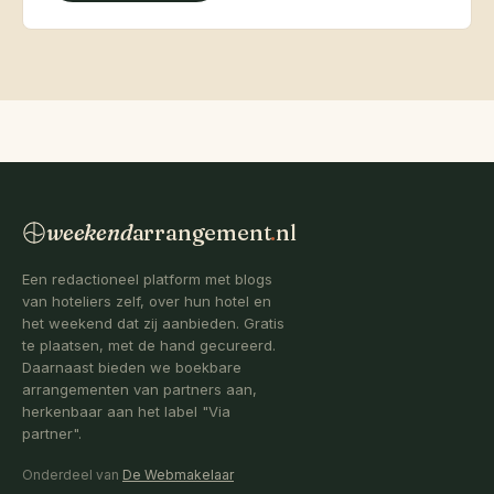
weekend
arrangement
.
nl
Een redactioneel platform met blogs
van hoteliers zelf, over hun hotel en
het weekend dat zij aanbieden. Gratis
te plaatsen, met de hand gecureerd.
Daarnaast bieden we boekbare
arrangementen van partners aan,
herkenbaar aan het label "Via
partner".
Onderdeel van
De Webmakelaar