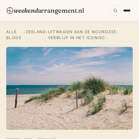
weekend
arrangement
.
nl
ALLE
›
ZEELAND
›
UITWAAIEN AAN DE NOORDZEE:
BLOGS
VERBLIJF IN HET ICONISC…