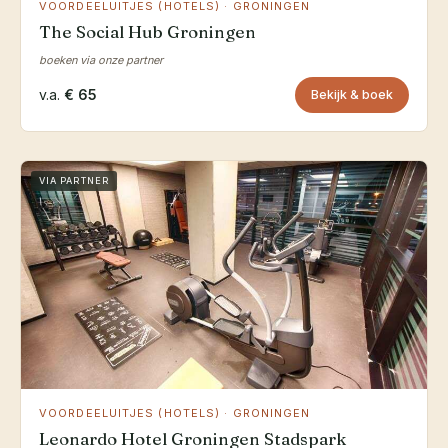
VOORDEELUITJES (HOTELS) · GRONINGEN
The Social Hub Groningen
boeken via onze partner
v.a.
€ 65
Bekijk & boek
VIA PARTNER
VOORDEELUITJES (HOTELS) · GRONINGEN
Leonardo Hotel Groningen Stadspark