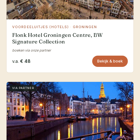
VOORDEELUITJES (HOTELS) · GRONINGEN
Flonk Hotel Groningen Centre, BW
Signature Collection
boeken via onze partner
v.a.
€ 48
Bekijk & boek
VIA PARTNER