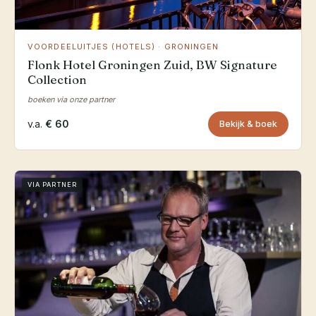
VOORDEELUITJES (HOTELS) · GRONINGEN
Flonk Hotel Groningen Zuid, BW Signature
Collection
boeken via onze partner
v.a.
€ 60
Bekijk & boek
VIA PARTNER