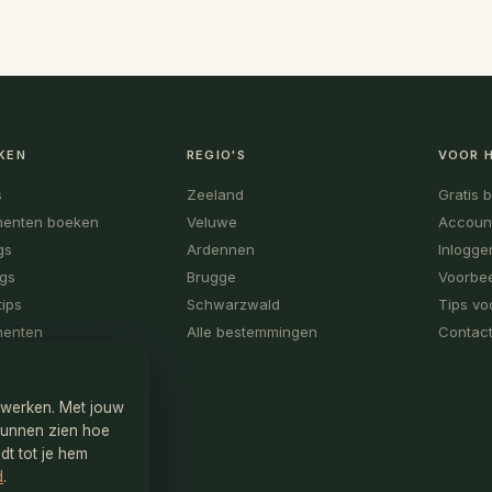
KEN
REGIO'S
VOOR 
s
Zeeland
Gratis 
menten boeken
Veluwe
Accoun
gs
Ardennen
Inlogge
ogs
Brugge
Voorbee
tips
Schwarzwald
Tips vo
menten
Alle bestemmingen
Contact
n werken. Met jouw
kunnen zien hoe
dt tot je hem
d
.