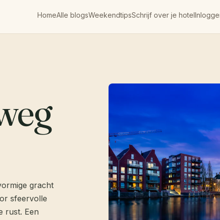
Home
Alle blogs
Weekendtips
Schrijf over je hotel
Inlogge
weg
vormige gracht
or sfeervolle
e rust. Een