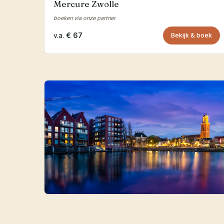
Mercure Zwolle
boeken via onze partner
v.a.
€ 67
Bekijk & boek