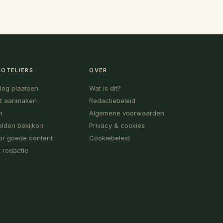
HOTELIERS
OVER
blog plaatsen
Wat is dit?
t aanmaken
Redactiebeleid
n
Algemene voorwaarden
lden bekijken
Privacy & cookies
or goede content
Cookiebeleid
 redactie