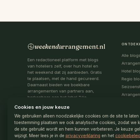
ONTDEK
weekend
arrangement
.
nl
Alle blog
Een redactioneel platform met blogs
Arrange
van hoteliers zelf, over hun hotel en
Hotel blo
het weekend dat zij aanbieden. Gratis
te plaatsen, met de hand gecureerd.
Regio bl
Daarnaast bieden we boekbare
Seizoens
arrangementen van partners aan,
Arrange
herkenbaar aan het label "Via
partner".
Cookies en jouw keuze
Onderdeel van
De Webmakelaar
We gebruiken alleen noodzakelijke cookies om de site te late
toestemming plaatsen we ook analytische cookies, zodat we 
KvK: 78173019
de site gebruikt wordt en hem kunnen verbeteren. Je keuze gel
info@weekendarrangement.nl
wijzigt. Meer lees je in de
privacyverklaring
en het
cookiebelei