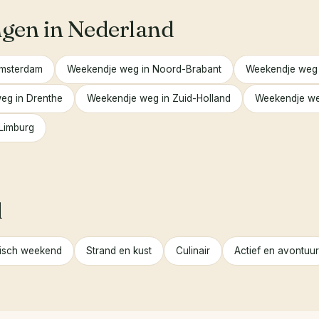
en in Nederland
Amsterdam
Weekendje weg in Noord-Brabant
Weekendje weg 
eg in Drenthe
Weekendje weg in Zuid-Holland
Weekendje we
Limburg
l
isch weekend
Strand en kust
Culinair
Actief en avontuur