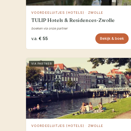
VOORDEELUITJES (HOTELS) · ZWOLLE
TULIP Hotels & Residences-Zwolle
boeken via onze partner
v.a.
€ 55
Bekijk & boek
VIA PARTNER
VOORDEELUITJES (HOTELS) · ZWOLLE