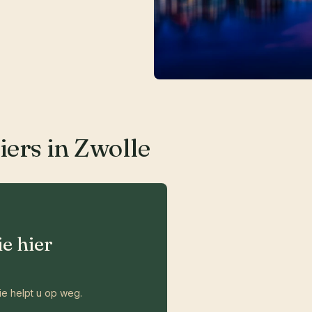
iers in Zwolle
ie hier
ie helpt u op weg.