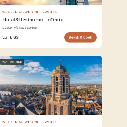
WEEKENDJEWEG.NL · ZWOLLE
Hotel&Restaurant Infinity
boeken via onze partner
v.a.
€ 63
Bekijk & boek
VIA PARTNER
WEEKENDJEWEG.NL · ZWOLLE