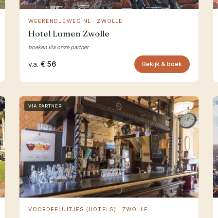
WEEKENDJEWEG.NL · ZWOLLE
Hotel Lumen Zwolle
boeken via onze partner
v.a.
€ 56
Bekijk & boek
VIA PARTNER
VOORDEELUITJES (HOTELS) · ZWOLLE