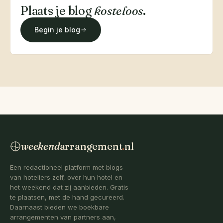
Plaats je blog
kosteloos
.
Begin je blog
weekend
arrangement
.
nl
Een redactioneel platform met blogs
van hoteliers zelf, over hun hotel en
het weekend dat zij aanbieden. Gratis
te plaatsen, met de hand gecureerd.
Daarnaast bieden we boekbare
arrangementen van partners aan,