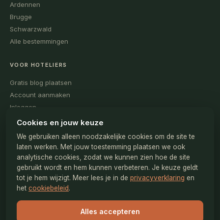
Ardennen
Brugge
Schwarzwald
Alle bestemmingen
VOOR HOTELIERS
Gratis blog plaatsen
Account aanmaken
Inloggen
Voorbeelden bekijken
Cookies en jouw keuze
Tips voor goede content
We gebruiken alleen noodzakelijke cookies om de site te
Contact redactie
laten werken. Met jouw toestemming plaatsen we ook
analytische cookies, zodat we kunnen zien hoe de site
gebruikt wordt en hem kunnen verbeteren. Je keuze geldt
OVER
tot je hem wijzigt. Meer lees je in de
privacyverklaring
en
Wat is dit?
het
cookiebeleid
.
Redactiebeleid
Algemene voorwaarden
Alles accepteren