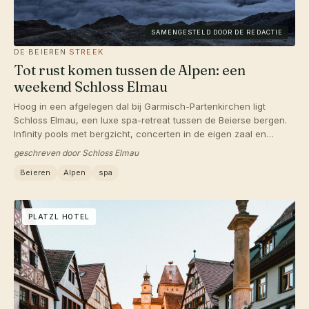
SAMENGESTELD DOOR DE REDACTIE
DE
·
BEIEREN
·
STREEK
Tot rust komen tussen de Alpen: een
weekend Schloss Elmau
Hoog in een afgelegen dal bij Garmisch-Partenkirchen ligt
Schloss Elmau, een luxe spa-retreat tussen de Beierse bergen.
Infinity pools met bergzicht, concerten in de eigen zaal en
wandelpaden voor de deur. Een weekend van pure ontspanning.
geschreven door Schloss Elmau
Beieren
Alpen
spa
PLATZL HOTEL