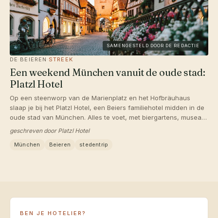
SAMENGESTELD DOOR DE REDACTIE
DE
·
BEIEREN
·
STREEK
Een weekend München vanuit de oude stad:
Platzl Hotel
Op een steenworp van de Marienplatz en het Hofbräuhaus
slaap je bij het Platzl Hotel, een Beiers familiehotel midden in de
oude stad van München. Alles te voet, met biergartens, musea
en markten om de hoek. Beierse gezelligheid ten voeten uit.
geschreven door Platzl Hotel
München
Beieren
stedentrip
BEN JE HOTELIER?