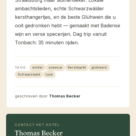
Straatsburg maar authentieker. Lokale
ambachtslieden, echte Schwarzwälder
kersthangertjes, en de beste Glühwein die u
ooit gedronken hebt — gemaakt met Badense
wijn en verse specerijen. Dag trip vanuit
Tonbach: 35 minuten rijden.
TAGS
winter
sneeuw
Kerstmarkt
glühwein
Schwarzwald
luxe
geschreven door
Thomas Becker
CONTACT HET HOTEL
Thomas Becker