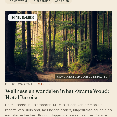
Schwarzwald
Baiersbronn
wandelen
HOTEL BAREISS
SAMENGESTELD DOOR DE REDACTIE
DE
·
SCHWARZWALD
·
STREEK
Wellness en wandelen in het Zwarte Woud:
Hotel Bareiss
Hotel Bareiss in Baiersbronn-Mitteltal is een van de mooiste
resorts van Duitsland, met negen baden, uitgestrekte sauna's en
een sterrenkeuken. Rondom liggen de bossen van het Zwarte