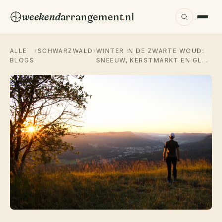
weekend
arrangement
.
nl
ALLE
›
SCHWARZWALD
›
WINTER IN DE ZWARTE WOUD:
BLOGS
SNEEUW, KERSTMARKT EN GL…