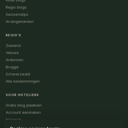
Hotel blogs
Regio blogs
Seizoenstips
Arrangementen
REGIO'S
Zeeland
Veluwe
Ardennen
Brugge
Schwarzwald
Alle bestemmingen
VOOR HOTELIERS
Gratis blog plaatsen
Account aanmaken
Inloggen
Voorbeelden bekijken