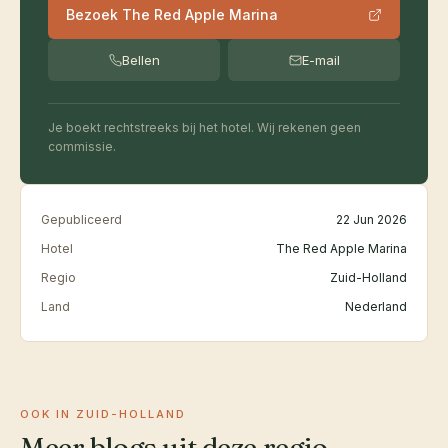
Bezoek The Red Apple Marina
Bellen
E-mail
Je boekt rechtstreeks bij het hotel. Wij rekenen geen
commissie.
Gepubliceerd
22 Jun 2026
Hotel
The Red Apple Marina
Regio
Zuid-Holland
Land
Nederland
OOK IN ZUID-HOLLAND
Meer blogs uit deze regio