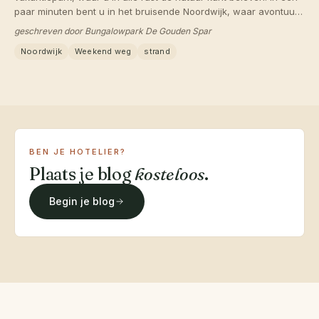
paar minuten bent u in het bruisende Noordwijk, waar avontuur
en plezier op u wachten. De ideale plek voor ontspanning,
geschreven door Bungalowpark De Gouden Spar
plezier en avontuur!
Noordwijk
Weekend weg
strand
BEN JE HOTELIER?
Plaats je blog
kosteloos
.
Begin je blog