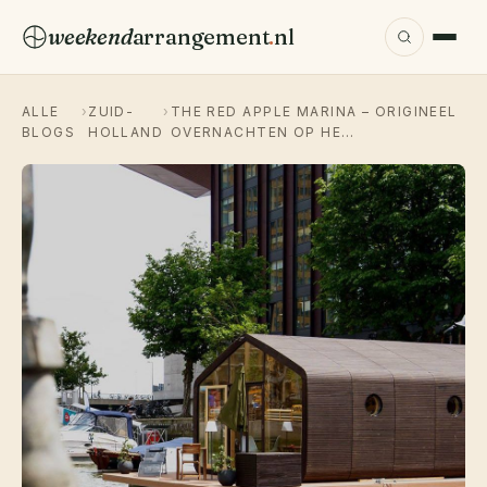
weekend
arrangement
.
nl
ALLE
›
ZUID-
›
THE RED APPLE MARINA – ORIGINEEL
BLOGS
HOLLAND
OVERNACHTEN OP HE…