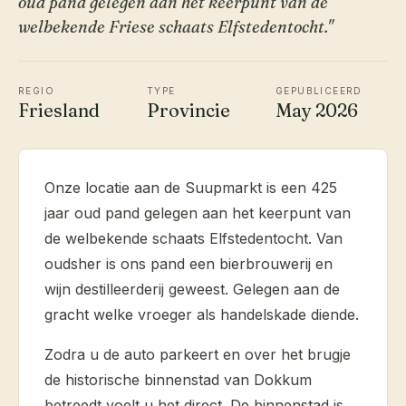
oud pand gelegen aan het keerpunt van de
welbekende Friese schaats Elfstedentocht."
REGIO
TYPE
GEPUBLICEERD
Friesland
Provincie
May 2026
Onze locatie aan de Suupmarkt is een 425
jaar oud pand gelegen aan het keerpunt van
de welbekende schaats Elfstedentocht. Van
oudsher is ons pand een bierbrouwerij en
wijn destilleerderij geweest. Gelegen aan de
gracht welke vroeger als handelskade diende.
Zodra u de auto parkeert en over het brugje
de historische binnenstad van Dokkum
betreedt voelt u het direct. De binnenstad is