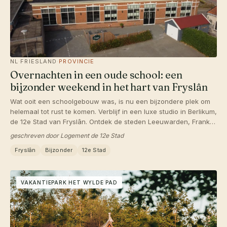
NL
·
FRIESLAND
·
PROVINCIE
Overnachten in een oude school: een
bijzonder weekend in het hart van Fryslân
Wat ooit een schoolgebouw was, is nu een bijzondere plek om
helemaal tot rust te komen. Verblijf in een luxe studio in Berlikum,
de 12e Stad van Fryslân. Ontdek de steden Leeuwarden, Franker
en Harlingen en geniet van de ruimte, rust en gastvrijheid die
geschreven door Logement de 12e Stad
Fryslân zo bijzonder maken.
Fryslân
Bijzonder
12e Stad
VAKANTIEPARK HET WYLDE PAD